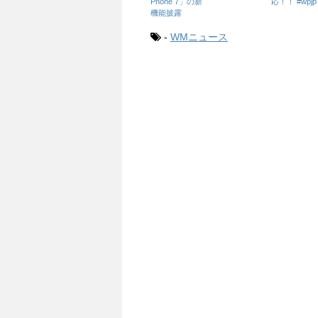
Phone 7」の新
応！！ #wpjp
機能披露
-
WMニュース