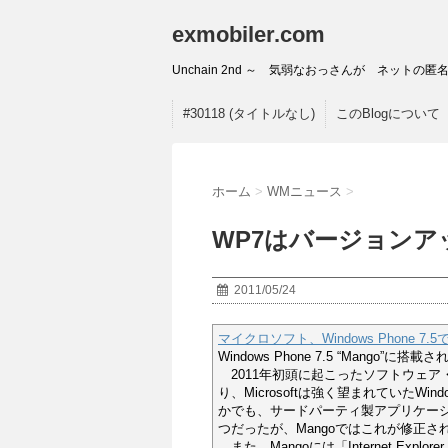
exmobiler.com
Unchain 2nd ～ 気弱なおっさんが ネッ
#30118 (タイトルなし)
このBlogについて
ホーム
>
WMニュース
>
WP7はバージョンアッ
2011/05/24
マイクロソフト、Windows Phone 7
Windows Phone 7.5 “Mango”に
2011年初頭に起こったソフトウェア
り、Microsoftは強く望まれていたWi
かでも、サードパーティ製アプリケーション
つだったが、Mangoではこれが修正さ
また、Mangoには「Internet Explor