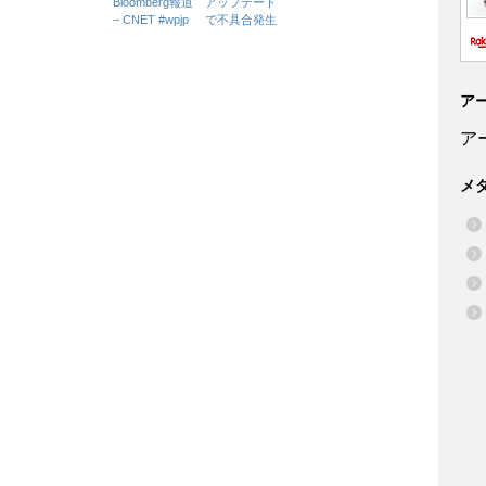
Bloomberg報道
アップデート
– CNET #wpjp
で不具合発生
ア
ア
メ