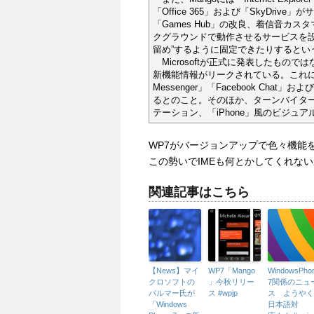
「Office 365」および「SkyDrive
「Games Hub」の改良、着信音カ
クグラウンドで動作させるサービスを
留め”するように固定できたりするとい
Microsoftが正式に発表したもの
新機能情報がリークされている。これによると、「
Messenger」「Facebook Ch
るとのこと。そのほか、ターンバイターン（
テーション、「iPhone」風のビジュ
WP7がバージョンアップで色々機能
この勢いでIMEも何とかしてくれな
関連記事はこちら
【News】マイ
WP7「Mango
WindowsPho
クロソフトの
」今秋リリー
7関係のニュ
バルマー氏が
ス #wpjp
ス ようやく
「Windows
日本語対