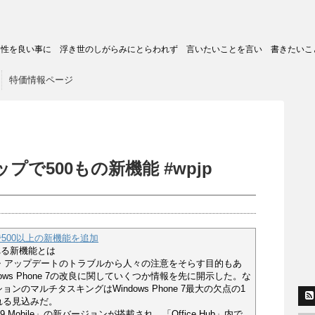
トの匿名性を良い事に 浮き世のしがらみにとらわれず 言いたいことを言い 書きたいこ
特価情報ページ
プで500もの新機能 #wpjp
.5で500以上の新機能を追加
搭載される新機能とは
・アップデートのトラブルから人々の注意をそらす目的もあ
ndows Phone 7の改良に関していくつか情報を先に開示した。な
のマルチタスキングはWindows Phone 7最大の欠点の1
れる見込みだ。
er 9 Mobile」の新バージョンが搭載され、「Office Hub」内で