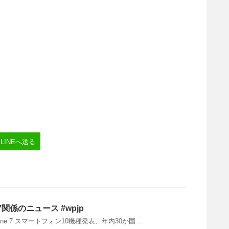
LINEへ送る
e7関係のニュース #wpjp
Phone 7 スマートフォン10機種発表、年内30か国 …