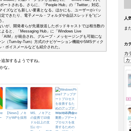
」がサポートされる。さらに、「People Hub」の「Twitter」対応、
スタマイズなども新しい要素となる。ほかにも、ユーザーがバッ
設定できたり、電子メール・フォルダや会話スレッドを“ピン
人
う。
ではないが、開発者らが先週放送したポッドキャストでは相当数の
ま
Messaging Hub」に「Windows Live
at」および「AIM」が統合され、グループ・メッセージングも可能にな
Turn-by-Turn）方式のナビゲーション機能やSMSディク
カ
アル・ボイスメールなども紹介された。
カ
を追加するようですね。
いかな。
ne
【News】ノキ
MS、ノキアと
WindowsPhone
ー
アがWPを採用
の提携で10億
7 アップデート
ドル以上の支
プロセスを改
払いか–
善するための