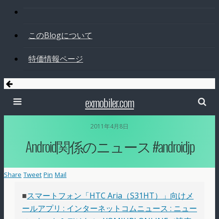
このBlogについて
特価情報ページ
exmobiler.com
2011年4月8日
Android関係のニュース #androidjp
Share
Tweet
Pin
Mail
■
スマートフォン「HTC Aria（S31HT）」向けメ
ールアプリ : インターネットコムニュース : ニュー